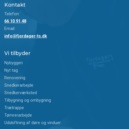
Kontakt
Telefon:
66 10 91 48
Email:
info@fjordager-ts.dk
Vi tilbyder
Nybyggeri
Nyt tag
Renovering
Snedkerarbejde
Snedkerværksted
Tilbygning og ombygning
Trætrappe
Tømrerarbejde
Udskiftning af døre og vinduer