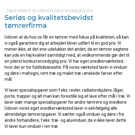
...høj kvalitet til en yderst konkurrencedygtig pris
Seriøs og kvalitetsbevidst
tømrerfirma
Udover at du hos os får en tømrer med fokus på kvaliteten, så kan
vi også garantere dig at arbejdet bliver udført til en god pris. Vi
mener ikke, at det ene udelukker det andet, da en tømrer sagtens
kan yde en høj kvalitet samtidigt med, at vedkommende gør det til
en yderst konkurrencedygtig pris. Vi har eget snedkerværksted,
hvor der er tre fuldtidsansatte. På vores værksted laver vi vinduer
og døre i mahogni, rent træ og malet træ i ønskede farver efter
mål.
Vi laver specialopgaver som f.eks. reoler, radiatorskjulere, låger,
porte, trapper og alt man kan forestille sig at lave efter mål i træ. Vi
laver især mange specialopgaver for andre tømrere og snedkere.
Udover vores eget snedkerværksted laver vi selvfølgelig alle
almindelige tømreropgaver. Vi sætter også vinduer og døre i fra
andre forhandlere, f.eks. træ- og aluvinduer, da vi ikke laver dette.
Vi laver kun vinduer i ren træ.