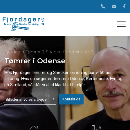
Gå
til
hovedindhold
Fjordager Tømrer & Snedkerforretning ApS
Tømrer i Odense
Hos Fjordager Tømrer og Snedkerforretning har vi 50 års
erfaring. Hvis du søger en tømrer i Odense, Kerteminde, Fyn og
på Sjælland, så står vi altid klar til at hjælpe.
Kontakt os
Billeder af vores arbejder