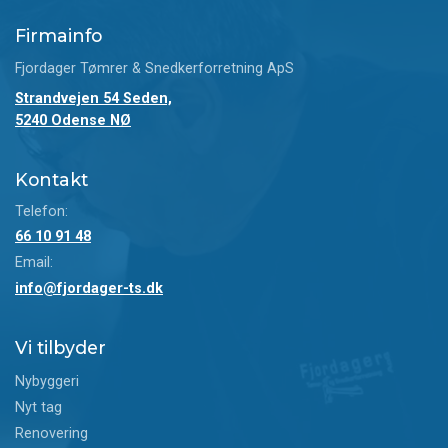
Firmainfo
Fjordager Tømrer & Snedkerforretning ApS
Strandvejen 54 Seden,
5240 Odense NØ
Kontakt
Telefon:
66 10 91 48
Email:
info@fjordager-ts.dk
Vi tilbyder
Nybyggeri
Nyt tag
Renovering