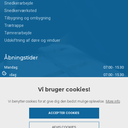
Snedkerarbejde
Snedkerværksted
Tilbygning og ombygning
Trætrappe
Tømrerarbejde
Udskiftning af døre og vinduer
Åbningstider
Mandag:
07.00 - 15.30
Tirsdag:
07.00 - 15.30
Onsdag:
07.00 - 15.00
Vi bruger cookies!
Torsdag:
07.00 - 14.30
Fredag:
07.00 - 14.00
Vi benytter cookies for at give dig den bedst mulige oplevelse.
More info
Lørdag:
Lukket
Søndag:
Lukket
ACCEPTER COOKIES
+
AFVIS COOKIES