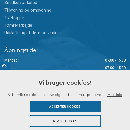
Snedkerværksted
Tilbygning og ombygning
Trætrappe
Tømrerarbejde
Udskiftning af døre og vinduer
Åbningstider
Mandag:
07.00 - 15.30
Tirsdag:
07.00 - 15.30
Onsdag:
07.00 - 15.00
Vi bruger cookies!
Torsdag:
07.00 - 14.30
Fredag:
07.00 - 14.00
Vi benytter cookies for at give dig den bedst mulige oplevelse.
More info
Lørdag:
Lukket
Søndag:
Lukket
ACCEPTER COOKIES
+
AFVIS COOKIES
Copyright © 2026 - Fjordager Tømrer & Snedkerforretning ApS
, CVR 31586208