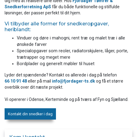
dig med at realisere dine idéer. Hos
Fjordager Tømrer &
Snedkerforretning ApS
får du både funktionelle og stilfulde
løsninger, der passer perfekt til dit hjem.
Vi tilbyder alle former for snedkeropgaver,
heriblandt:
Vinduer og døre i mahogni, rent træ og malet træ i alle
ønskede farver
Specialopgaver som reoler, radiatorskjulere, låger, porte,
trætrapper og meget mere
Bordplader og generelt møbler til huset
Lyder det spændende? Kontakt os allerede i dag på telefon
66 10 91 48
eller på mail
info@fjordager-ts.dk
og få et større
overblik over dit næste projekt.
Vi opererer i Odense, Kerteminde og på tværs af Fyn og Sjælland.
Kontakt din snedker i dag