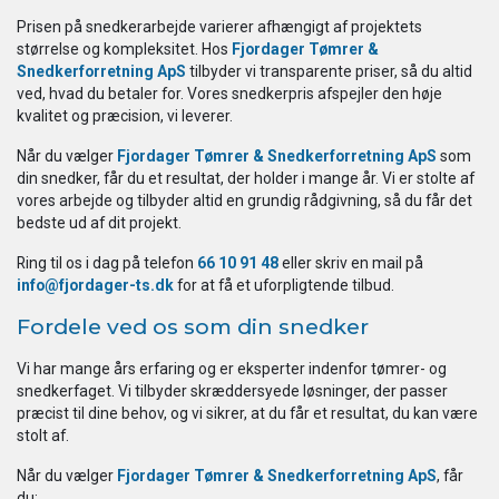
Prisen på snedkerarbejde varierer afhængigt af projektets
størrelse og kompleksitet. Hos
Fjordager Tømrer &
Snedkerforretning ApS
tilbyder vi transparente priser, så du altid
ved, hvad du betaler for. Vores snedkerpris afspejler den høje
kvalitet og præcision, vi leverer.
Når du vælger
Fjordager Tømrer & Snedkerforretning ApS
som
din snedker, får du et resultat, der holder i mange år. Vi er stolte af
vores arbejde og tilbyder altid en grundig rådgivning, så du får det
bedste ud af dit projekt.
Ring til os i dag på telefon
66 10 91 48
eller skriv en mail på
info@fjordager-ts.dk
for at få et uforpligtende tilbud.
Fordele ved os som din snedker
Vi har mange års erfaring og er eksperter indenfor tømrer- og
snedkerfaget. Vi tilbyder skræddersyede løsninger, der passer
præcist til dine behov, og vi sikrer, at du får et resultat, du kan være
stolt af.
Når du vælger
Fjordager Tømrer & Snedkerforretning ApS
, får
du: