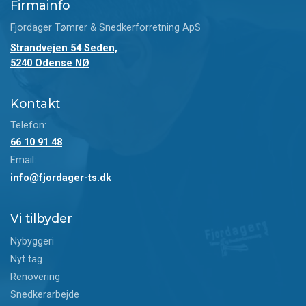
Firmainfo
Fjordager Tømrer & Snedkerforretning ApS
Strandvejen 54 Seden,
5240 Odense NØ
Kontakt
Telefon:
66 10 91 48
Email:
info@fjordager-ts.dk
Vi tilbyder
Nybyggeri
Nyt tag
Renovering
Snedkerarbejde