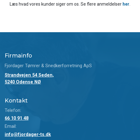
Læs hvad vores kunder siger om os. Se flere anmeldelser
her
​.
Firmainfo
Fjordager Tømrer & Snedkerforretning ApS
Strandvejen 54 Seden,
5240 Odense NØ
Kontakt
Telefon:
66 10 91 48
Email:
info@fjordager-ts.dk