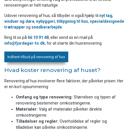
renoveringen er helt naturlige.
Udover renovering af hus, så tilbyder vi også hjælp til
nyt tag
,
vinduer og døre
,
nybyggeri
,
tilbygning til hus
,
specialdesignede
trætrapper
og
snedkerarbejde
.
Ring til os på
66 10 91 48
, eller send os en mail på
info@fjordager-ts.dk
, for at starte din husrenovering.
Indhent tilbud på renovering af hus
Hvad koster renovering af huset?
Renovering af hus involverer flere faktorer, der påvirker prisen. Her
er en kort opsummering:
Omfang og type renovering:
Størrelsen og typen af
renovering bestemmer omkostningerne.
Materialer:
Valg af materialer påvirker direkte
omkostningerne.
Tilladelser og regler:
Overholdelse af regler og
tilladelser kan påvirke omkostningerne.