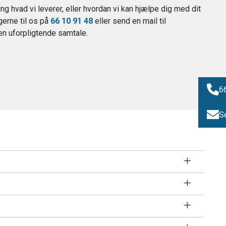
g hvad vi leverer, eller hvordan vi kan hjælpe dig med dit
erne til os på
66 10 91 48
eller send en mail til
en uforpligtende samtale.
6
S