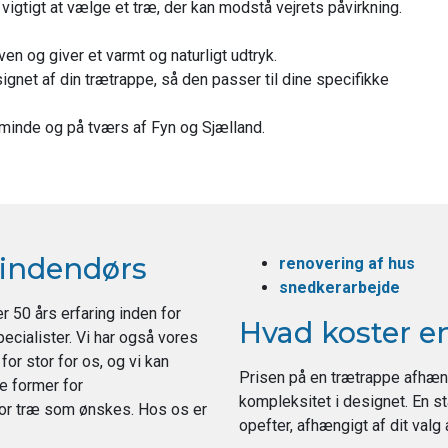
vigtigt at vælge et træ, der kan modstå vejrets påvirkning.
en og giver et varmt og naturligt udtryk.
gnet af din trætrappe, så den passer til dine specifikke
rteminde og på tværs af Fyn og Sjælland.
 indendørs
renovering af hus
snedkerarbejde
er 50 års erfaring inden for
Hvad koster e
pecialister. Vi har også vores
r stor for os, og vi kan
Prisen på en trætrappe afhænge
le former for
kompleksitet i designet. En s
 for træ som ønskes. Hos os er
opefter, afhængigt af dit valg