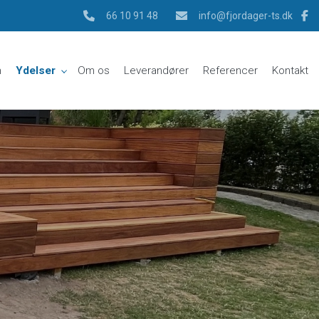
66 10 91 48
info@fjordager-ts.dk
m
Ydelser
Om os
Leverandører
Referencer
Kontakt