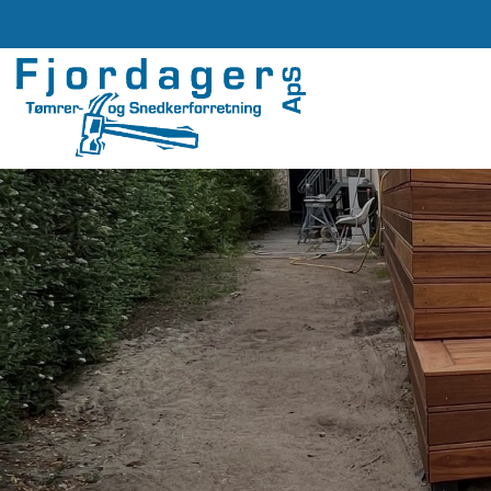
Gå
til
hovedindhold