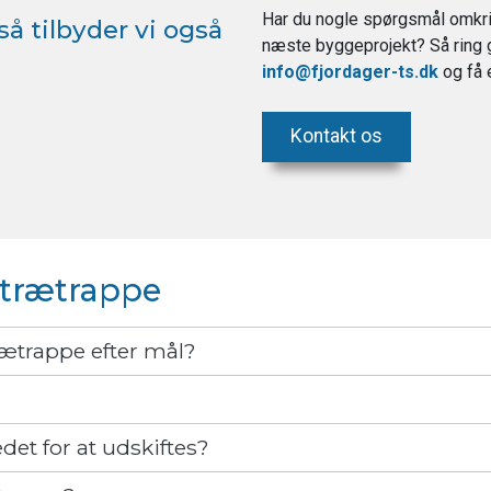
Har du nogle spørgsmål omkrin
å tilbyder vi også
næste byggeprojekt? Så ring g
info@fjordager-ts.dk
og få 
Kontakt os
 trætrappe
rætrappe efter mål?
?
et for at udskiftes?