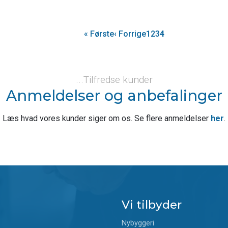
Første
« Første
Forrige
‹ Forrige
Side
1
Side
2
Side
3
Side
4
side
side
...Tilfredse kunder
Anmeldelser og anbefalinger
Læs hvad vores kunder siger om os. Se flere anmeldelser
her
​.
Vi tilbyder
Nybyggeri