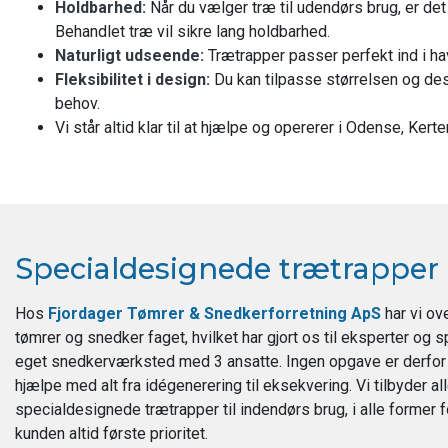
Holdbarhed:
Når du vælger træ til udendørs brug, er det 
Behandlet træ vil sikre lang holdbarhed.
Naturligt udseende:
Trætrapper passer perfekt ind i hav
Fleksibilitet i design:
Du kan tilpasse størrelsen og desi
behov.
Vi står altid klar til at hjælpe og opererer i Odense, Ke
Specialdesignede trætrapper
Hos
Fjordager Tømrer & Snedkerforretning ApS
har vi ov
tømrer og snedker faget, hvilket har gjort os til eksperter og s
eget snedkerværksted med 3 ansatte. Ingen opgave er derfor fo
hjælpe med alt fra idégenerering til eksekvering. Vi tilbyder al
specialdesignede trætrapper til indendørs brug, i alle former
kunden altid første prioritet.