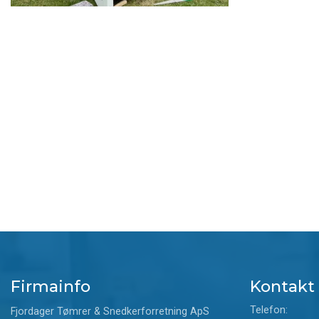
Sideinddeling
Firmainfo
Kontakt
Telefon:
Fjordager Tømrer & Snedkerforretning ApS