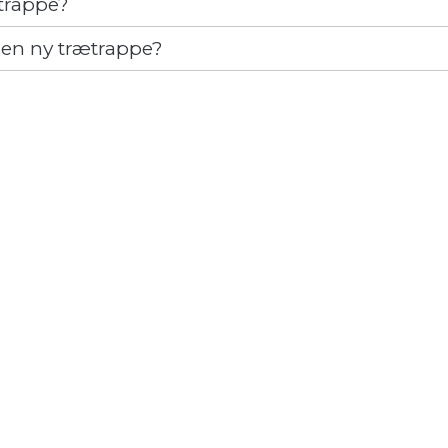
ætrappe?
t en ny trætrappe?