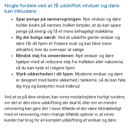
Nogle fordele ved at få udskiftet vinduer og døre
kan inkludere:
Spar penge på varmeregningen:
Nye vinduer og døre
holder bedre på varmen, hvilket betyder, at du kan spare
penge på energi og få et mere behageligt indeklima.
Øg din boligs værdi:
Ved at udskifte gamle vinduer og
døre får dit hjem et friskere look og kan blive mere
attraktivt, hvis du overvejer at sælge.
Mindsk støj fra omverdenen:
Nye vinduer og døre
hjælper med at reducere støj fra trafikken eller naboerne,
så du kan nyde et roligere hjem.
Styrk sikkerheden i dit hjem:
Moderne vinduer og døre
er designet med bedre sikkerhed i tankerne, så du kan føle
dig tryg og beskyttet mod indbrud.
Ved at se på dine vinduer, kan vores medarbejdere hurtigt vurdere,
om det er den store udskiftning der skal til, eller om en mindre
renovering kan gøre det. I visse tilfælde vil det være tilstrækkeligt
med en renovering, men i mange tilfælde oplever vi, at vores
kunder har brug for en komplet udskiftning af vinduer og døre.