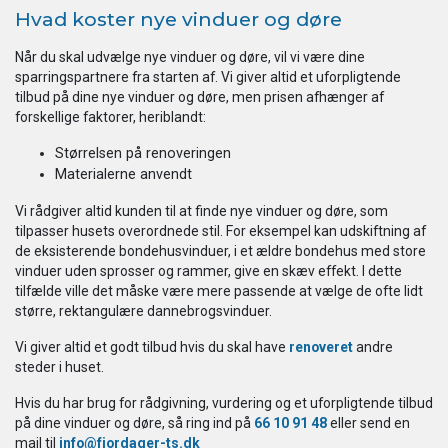
Hvad koster nye vinduer og døre
Når du skal udvælge nye vinduer og døre, vil vi være dine
sparringspartnere fra starten af. Vi giver altid et uforpligtende
tilbud på dine nye vinduer og døre, men prisen afhænger af
forskellige faktorer, heriblandt:
Størrelsen på renoveringen
Materialerne anvendt
Vi rådgiver altid kunden til at finde nye vinduer og døre, som
tilpasser husets overordnede stil. For eksempel kan udskiftning af
de eksisterende bondehusvinduer, i et ældre bondehus med store
vinduer uden sprosser og rammer, give en skæv effekt. I dette
tilfælde ville det måske være mere passende at vælge de ofte lidt
større, rektangulære dannebrogsvinduer.
Vi giver altid et godt tilbud hvis du skal have
renoveret
andre
steder i huset.
Hvis du har brug for rådgivning, vurdering og et uforpligtende tilbud
på dine vinduer og døre, så ring ind på
66 10 91 48
eller send en
mail til
info@fjordager-ts.dk