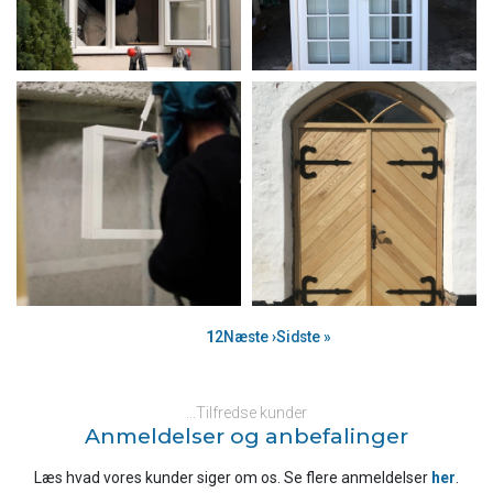
Sideinddeling
Side
1
Side
2
Næste
Næste ›
Sidste
Sidste »
side
side
...Tilfredse kunder
Anmeldelser og anbefalinger
Læs hvad vores kunder siger om os. Se flere anmeldelser
her
​.