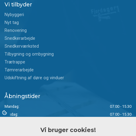
Vi tilbyder
Nybyggeri
Nyt tag
Renovering
Snedkerarbejde
Snedkerværksted
Tilbygning og ombygning
Trætrappe
Tømrerarbejde
Udskiftning af døre og vinduer
Åbningstider
Mandag:
07.00 - 15.30
Tirsdag:
07.00 - 15.30
Onsdag:
07.00 - 15.00
Vi bruger cookies!
Torsdag:
07.00 - 14.30